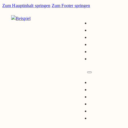
Zum Hauptinhalt springen
Zum Footer springen
Unternehmen
Leistungen
Projekte
Blog
Karriere
Kontakt
Unternehmen
Leistungen
Projekte
Blog
Karriere
Kontakt