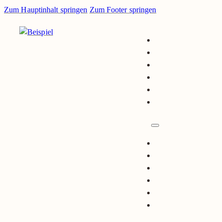
Zum Hauptinhalt springen
Zum Footer springen
Unternehmen
Leistungen
Projekte
Blog
Karriere
Kontakt
Unternehmen
Leistungen
Projekte
Blog
Karriere
Kontakt