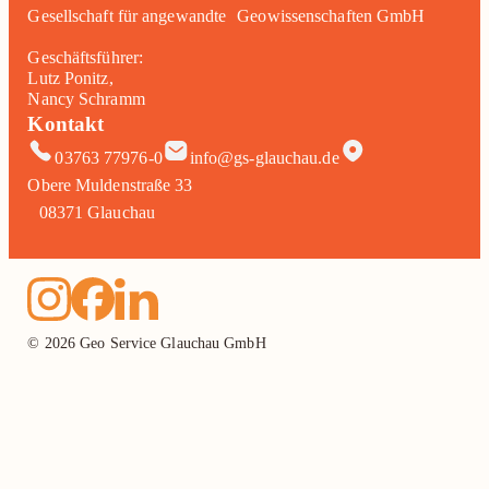
Gesellschaft für angewandte Geowissenschaften GmbH
Geschäftsführer:
Lutz Ponitz,
Nancy Schramm
Kontakt
03763 77976-0
info@gs-glauchau.de
Obere Muldenstraße 33
08371 Glauchau
© 2026 Geo Service Glauchau GmbH